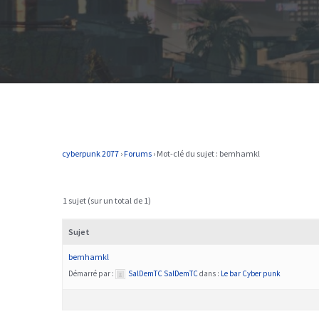
cyberpunk 2077
›
Forums
›
Mot-clé du sujet : bemhamkl
1 sujet (sur un total de 1)
Sujet
bemhamkl
Démarré par :
SalDemTC SalDemTC
dans :
Le bar Cyber punk