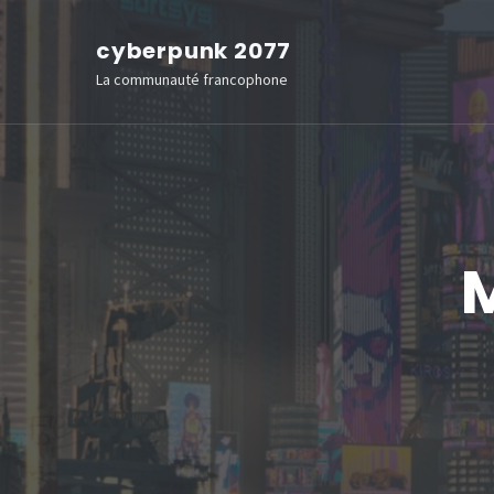
Aller
cyberpunk 2077
au
La communauté francophone
contenu
(Pressez
Entrée)
M