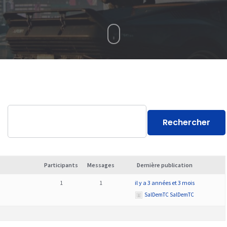
Participants
Messages
Dernière publication
1
1
il y a 3 années et 3 mois
SalDemTC SalDemTC